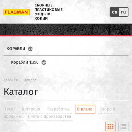
СБОРНЫЕ
ПЛАСТИКОВЫЕ
en
ru
МОДЕЛИ-
КОПИИ
КОРАБЛИ
48
Корабли 1:350
46
Главная
Каталог
Каталог
(все)
Доступно
Разработка
В плане
Скоро в
продаже
Снято с производства