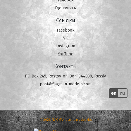
Галерея
Где купить
Ссылки
Facebook
VK
Instagram
YouTube
Контакты
PO Box 245, Rostov-on-Don, 344038, Russia
post@flagman-models.com
en
ru
© 2026 FLAGMAN plastic model kits