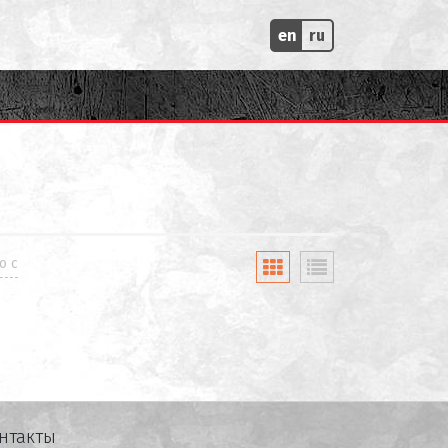
en
ru
о с
нтакты