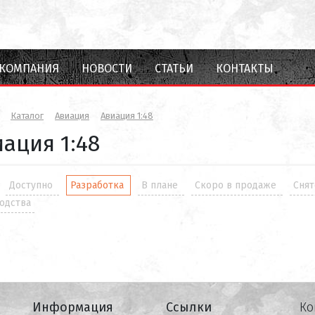
КОМПАНИЯ
НОВОСТИ
СТАТЬИ
КОНТАКТЫ
Каталог
Авиация
Авиация 1:48
ация 1:48
Доступно
Разработка
В плане
Скоро в продаже
Снят
одства
Информация
Ссылки
Ко