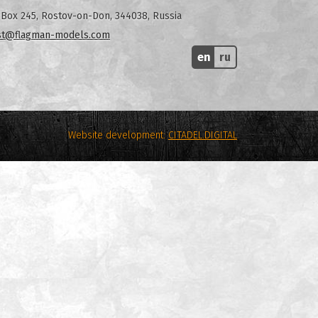
Box 245, Rostov-on-Don, 344038, Russia
st@flagman-models.com
en
ru
Website development:
CITADEL.DIGITAL