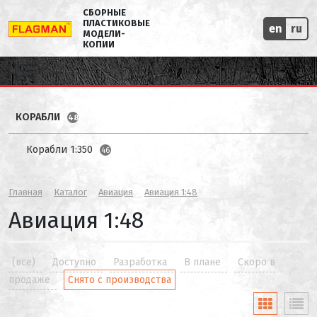
СБОРНЫЕ
ПЛАСТИКОВЫЕ
en
ru
МОДЕЛИ-
КОПИИ
КОРАБЛИ
48
Корабли 1:350
46
Главная
Каталог
Авиация
Авиация 1:48
Авиация 1:48
(все)
Доступно
Разработка
В плане
Скоро в
продаже
Снято с производства