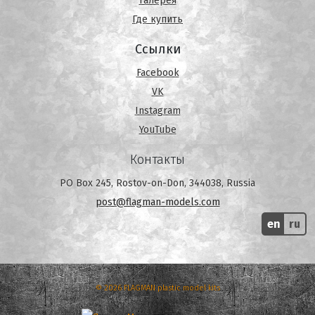
Галерея
Где купить
Ссылки
Facebook
VK
Instagram
YouTube
Контакты
PO Box 245, Rostov-on-Don, 344038, Russia
post@flagman-models.com
en
ru
© 2026 FLAGMAN plastic model kits